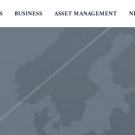
S
BUSINESS
ASSET MANAGEMENT
N
사업소개
투자철학
회
운용현황
투자의사결정
공
포트폴리오
리스크관리
컴플라이언스